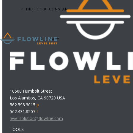
DIELECTRIC CONSTANT
TERMS GLOSSARY
10500 Humbolt Street
Los Alamitos, CA 90720 USA
562.598.3015
p
562.431.8507
f
level.solution@flowline.com
TOOLS