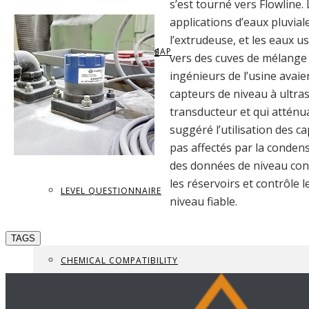
s’est tourné vers Flowline
applications d’eaux pluviale
l’extrudeuse, et les eaux
REQUEST BROCHURE
PROVIDE FEEDBACK
DATA CENTER LEVEL MAP
PARTS & ACCESSORIES
vers des cuves de mélange 
ingénieurs de l’usine avai
capteurs de niveau à ultras
transducteur et qui atténuai
VIEW BROCHURE
CONTACT US
LEVEL LEARNING
suggéré l’utilisation des c
pas affectés par la conden
des données de niveau cont
les réservoirs et contrôle 
LEVEL QUESTIONNAIRE
niveau fiable.
TAGS
CHEMICAL COMPATIBILITY