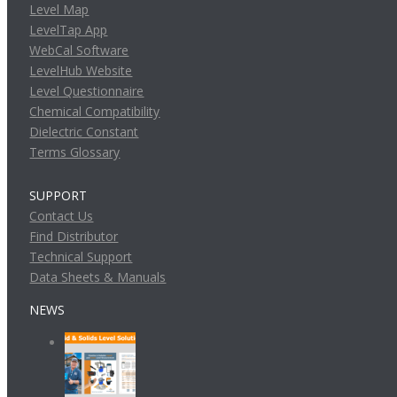
Level Map
LevelTap App
WebCal Software
LevelHub Website
Level Questionnaire
Chemical Compatibility
Dielectric Constant
Terms Glossary
SUPPORT
Contact Us
Find Distributor
Technical Support
Data Sheets & Manuals
NEWS