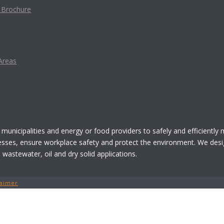
t Brochure
Areas
 municipalities and energy or food providers to safely and efficiently
esses, ensure workplace safety and protect the environment. We desi
astewater, oil and dry solid applications.
laimer