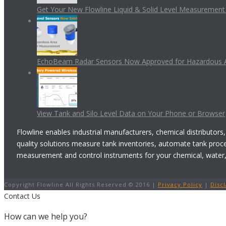
Get Your New Flowline Liquid & Solid Level Measuremen
EchoBeam Radar Sensors Now Approved for Hazardous 
View Tank and Silo Level Data on Your Phone or Browser
Flowline enables industrial manufacturers, chemical distributors,
quality solutions measure tank inventories, automate tank proc
measurement and control instruments for your chemical, water, w
Copyright Flowline All Rights Reserved © 2016 |
Privacy Policy
|
Disc
Contact Us
How can we help you?