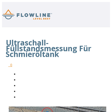
Ultraschall-
Füllstandsmessung Für
Schmieröltank
0