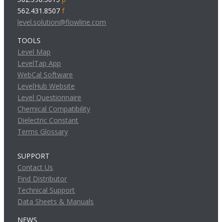
562.431.8507
f
level.solution@flowline.com
TOOLS
Level Map
LevelTap App
WebCal Software
LevelHub Website
Level Questionnaire
Chemical Compatibility
Dielectric Constant
Terms Glossary
SUPPORT
Contact Us
Find Distributor
Technical Support
Data Sheets & Manuals
NEWS