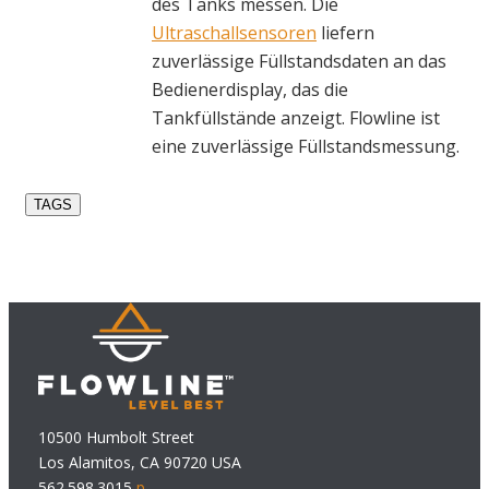
des Tanks messen. Die
Ultraschallsensoren
liefern
zuverlässige Füllstandsdaten an das
Bedienerdisplay, das die
Tankfüllstände anzeigt. Flowline ist
eine zuverlässige Füllstandsmessung.
TAGS
10500 Humbolt Street
Los Alamitos, CA 90720 USA
562.598.3015
p