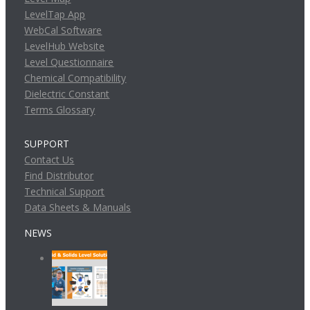
LevelTap App
WebCal Software
LevelHub Website
Level Questionnaire
Chemical Compatibility
Dielectric Constant
Terms Glossary
SUPPORT
Contact Us
Find Distributor
Technical Support
Data Sheets & Manuals
NEWS