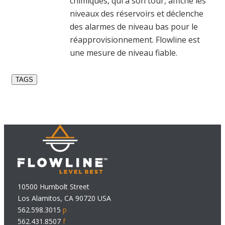
chimiques, qui à son tour, affiche les
niveaux des réservoirs et déclenche
des alarmes de niveau bas pour le
réapprovisionnement. Flowline est
une mesure de niveau fiable.
TAGS
10500 Humbolt Street
Los Alamitos, CA 90720 USA
562.598.3015
p
562.431.8507
f