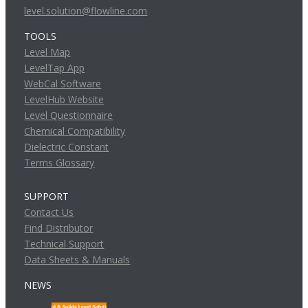
level.solution@flowline.com
TOOLS
Level Map
LevelTap App
WebCal Software
LevelHub Website
Level Questionnaire
Chemical Compatibility
Dielectric Constant
Terms Glossary
SUPPORT
Contact Us
Find Distributor
Technical Support
Data Sheets & Manuals
NEWS