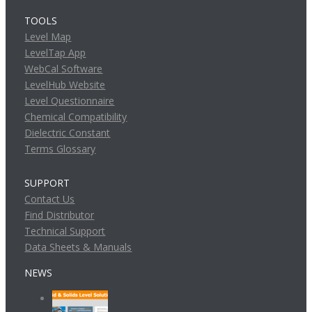
TOOLS
Level Map
LevelTap App
WebCal Software
LevelHub Website
Level Questionnaire
Chemical Compatibility
Dielectric Constant
Terms Glossary
SUPPORT
Contact Us
Find Distributor
Technical Support
Data Sheets & Manuals
NEWS