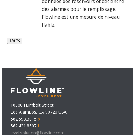
données des réservoirs et déclenche
des alarmes pour le remplissage.
Flowline est une mesure de niveau
fiable.
TAGS
10500 Humbolt Street
Los Alamitos, CA 90720 USA
562.598.3015
p
562.431.8507
f
level.solution@flowline.com