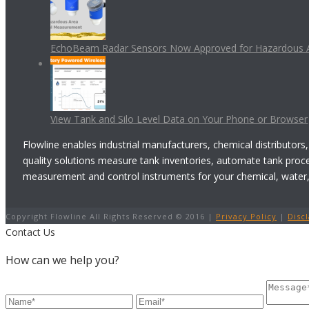
EchoBeam Radar Sensors Now Approved for Hazardous 
View Tank and Silo Level Data on Your Phone or Browser
Flowline enables industrial manufacturers, chemical distributors,
quality solutions measure tank inventories, automate tank proc
measurement and control instruments for your chemical, water, w
Copyright Flowline All Rights Reserved © 2016 |
Privacy Policy
|
Disc
Contact Us
How can we help you?