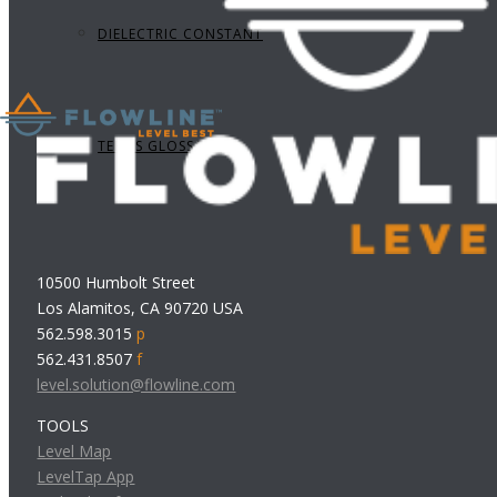
DIELECTRIC CONSTANT
TERMS GLOSSARY
10500 Humbolt Street
Los Alamitos, CA 90720 USA
562.598.3015
p
562.431.8507
f
level.solution@flowline.com
TOOLS
Level Map
LevelTap App