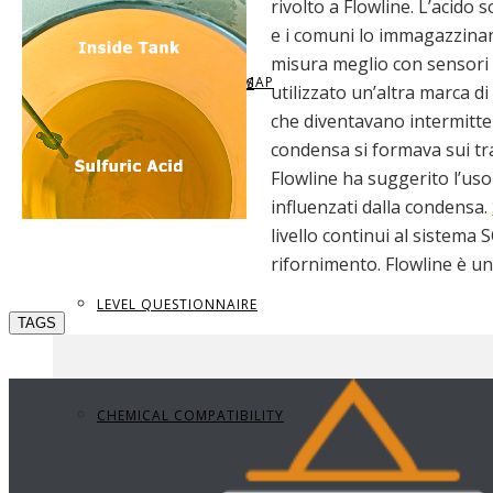
rivolto a Flowline. L’acido s
e i comuni lo immagazzinano
misura meglio con sensori 
REQUEST BROCHURE
PROVIDE FEEDBACK
DATA CENTER LEVEL MAP
PARTS & ACCESSORIES
utilizzato un’altra marca di
che diventavano intermitten
condensa si formava sui tra
Flowline ha suggerito l’uso
VIEW BROCHURE
CONTACT US
LEVEL LEARNING
influenzati dalla condensa.
livello continui al sistema 
rifornimento. Flowline è una
LEVEL QUESTIONNAIRE
TAGS
CHEMICAL COMPATIBILITY