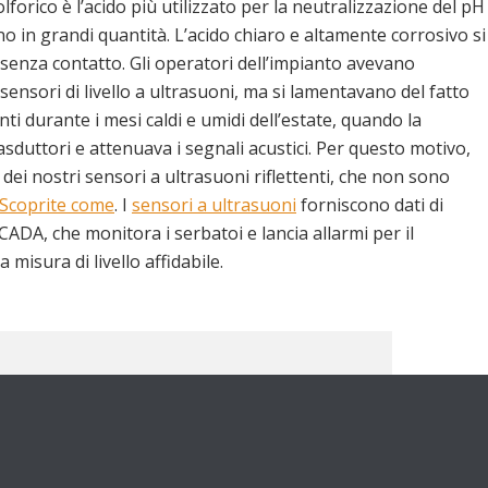
olforico è l’acido più utilizzato per la neutralizzazione del pH
 in grandi quantità. L’acido chiaro e altamente corrosivo si
senza contatto. Gli operatori dell’impianto avevano
 sensori di livello a ultrasuoni, ma si lamentavano del fatto
ti durante i mesi caldi e umidi dell’estate, quando la
sduttori e attenuava i segnali acustici. Per questo motivo,
 dei nostri sensori a ultrasuoni riflettenti, che non sono
Scoprite come
. I
sensori a ultrasuoni
forniscono dati di
SCADA, che monitora i serbatoi e lancia allarmi per il
 misura di livello affidabile.