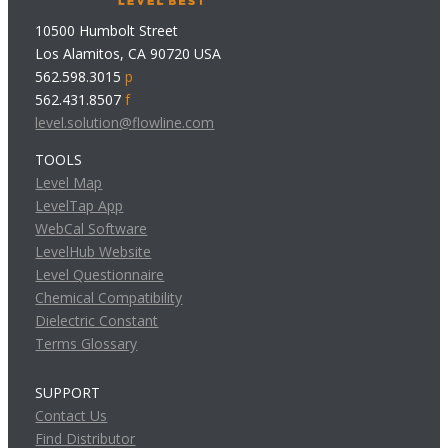
10500 Humbolt Street
Los Alamitos, CA 90720 USA
562.598.3015
p
562.431.8507
f
level.solution@flowline.com
TOOLS
Level Map
LevelTap App
WebCal Software
LevelHub Website
Level Questionnaire
Chemical Compatibility
Dielectric Constant
Terms Glossary
SUPPORT
Contact Us
Find Distributor