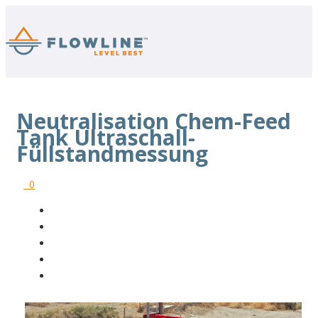
Neutralisation Chem-Feed
Tank Ultraschall-
Füllstandmessung
0