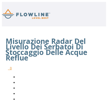
Misurazione Radar Del
Livello Dei Serbatoi Di
Stoccaggio Delle Acque
Reflue
0