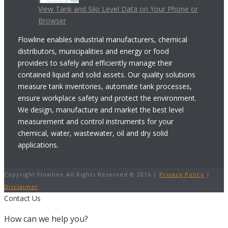
View Tank and Silo Level Data on Your Phone or
Browser
Flowline enables industrial manufacturers, chemical
distributors, municipalities and energy or food
providers to safely and efficiently manage their
contained liquid and solid assets. Our quality solutions
measure tank inventories, automate tank processes,
ensure workplace safety and protect the environment.
We design, manufacture and market the best level
measurement and control instruments for your
chemical, water, wastewater, oil and dry solid
applications.
Copyright Flowline All Rights Reserved © 2016 |
Privacy Policy
|
Disclaimer
Contact Us
How can we help you?