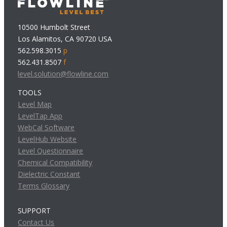
10500 Humbolt Street
Los Alamitos, CA 90720 USA
562.598.3015
p
562.431.8507
f
level.solution@flowline.com
TOOLS
Level Map
LevelTap App
WebCal Software
LevelHub Website
Level Questionnaire
Chemical Compatibility
Dielectric Constant
Terms Glossary
SUPPORT
Contact Us