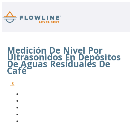
Medición De Nivel Por
Ultrasonidos En Depósitos
De Aguas Residuales De
Café
0