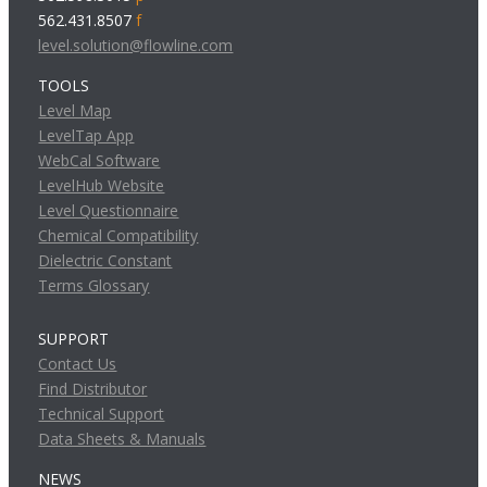
562.431.8507
f
level.solution@flowline.com
TOOLS
Level Map
LevelTap App
WebCal Software
LevelHub Website
Level Questionnaire
Chemical Compatibility
Dielectric Constant
Terms Glossary
SUPPORT
Contact Us
Find Distributor
Technical Support
Data Sheets & Manuals
NEWS