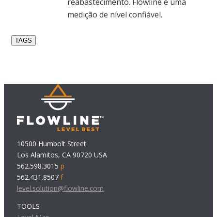
reabastecimento. Flowline é uma
medição de nível confiável.
TAGS
10500 Humbolt Street
Los Alamitos, CA 90720 USA
562.598.3015
p
562.431.8507
f
level.solution@flowline.com
TOOLS