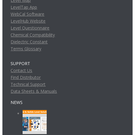
Level Map
LevelTap App
WebCal Software
LevelHub Website
Level Questionnaire
Chemical Compatibility
Dielectric Constant
Terms Glossary
SUPPORT
Contact Us
Find Distributor
Technical Support
Data Sheets & Manuals
NEWS