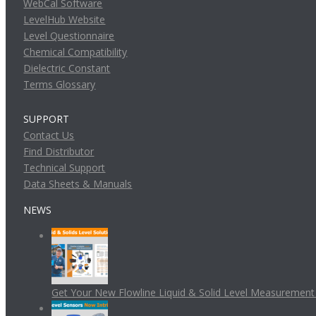
WebCal Software
LevelHub Website
Level Questionnaire
Chemical Compatibility
Dielectric Constant
Terms Glossary
SUPPORT
Contact Us
Find Distributor
Technical Support
Data Sheets & Manuals
NEWS
Get Your New Flowline Liquid & Solid Level Measuremen