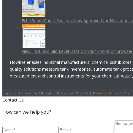
EchoBeam Radar Sensors Now Approved for Hazardous 
View Tank and Silo Level Data on Your Phone or Browser
Flowline enables industrial manufacturers, chemical distributors,
quality solutions measure tank inventories, automate tank proc
measurement and control instruments for your chemical, water, w
Copyright Flowline All Rights Reserved © 2016 |
Privacy Policy
|
Disc
Contact Us
How can we help you?