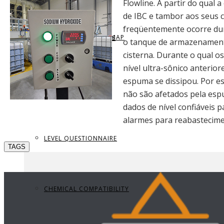
Flowline. A partir do qual
de IBC e tambor aos seus c
freqüentemente ocorre dur
REQUEST BROCHURE
PROVIDE FEEDBACK
DATA CENTER LEVEL MAP
PARTS & ACCESSORIES
o tanque de armazenament
cisterna. Durante o qual 
nível ultra-sônico anterio
espuma se dissipou. Por es
VIEW BROCHURE
CONTACT US
LEVEL LEARNING
não são afetados pela esp
dados de nível confiáveis p
alarmes para reabastecimen
LEVEL QUESTIONNAIRE
TAGS
CHEMICAL COMPATIBILITY