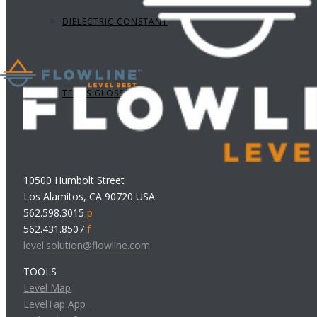
DIELECTRIC CONSTANT
TERMS GLOSSARY
10500 Humbolt Street
Los Alamitos, CA 90720 USA
562.598.3015
p
562.431.8507
f
level.solution@flowline.com
TOOLS
Level Map
LevelTap App