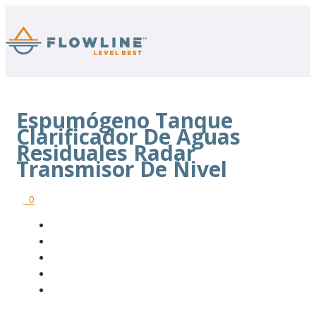
Espumógeno Tanque
Clarificador De Aguas
Residuales Radar
Transmisor De Nivel
0