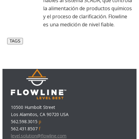
fiables al sistema SCADA, que controla
la alimentación de productos químicos
y el proceso de clarificación. Flowline
es una medición de nivel fiable.
TAGS
10500 Humbolt Street
Los Alamitos, CA 90720 USA
562.598.3015
p
562.431.8507
f
level.solution@flowline.com