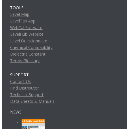
TOOLS
Level Map
LevelTap App
WebCal Software
LevelHub Website
Level Questionnaire
Chemical Compatibility
Dielectric Constant
Terms Glossary
SUPPORT
Contact Us
Find Distributor
Technical Support
Data Sheets & Manuals
NEWS