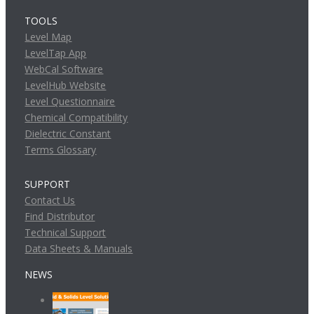
TOOLS
Level Map
LevelTap App
WebCal Software
LevelHub Website
Level Questionnaire
Chemical Compatibility
Dielectric Constant
Terms Glossary
SUPPORT
Contact Us
Find Distributor
Technical Support
Data Sheets & Manuals
NEWS