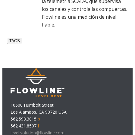
la telemetría SCADA, que supervisa
los canales y controla las compuertas.
Flowline es una medición de nivel
fiable.
TAGS
10500 Humbolt Street
Los Alamitos, CA 90720 USA
562.598.3015
p
562.431.8507
f
level.solution@flowline.com