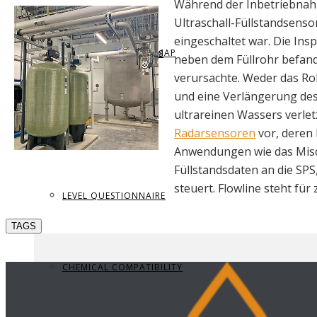
Während der Inbetriebnah
Ultraschall-Füllstandsenso
eingeschaltet war. Die Ins
REQUEST BROCHURE
PROVIDE FEEDBACK
DATA CENTER LEVEL MAP
PARTS & ACCESSORIES
neben dem Füllrohr befan
verursachte. Weder das R
und eine Verlängerung de
ultrareinen Wassers verle
VIEW BROCHURE
CONTACT US
LEVEL LEARNING
Radarsensoren
vor, deren
Anwendungen wie das Misc
Füllstandsdaten an die SP
steuert. Flowline steht fü
LEVEL QUESTIONNAIRE
TAGS
CHEMICAL COMPATIBILITY