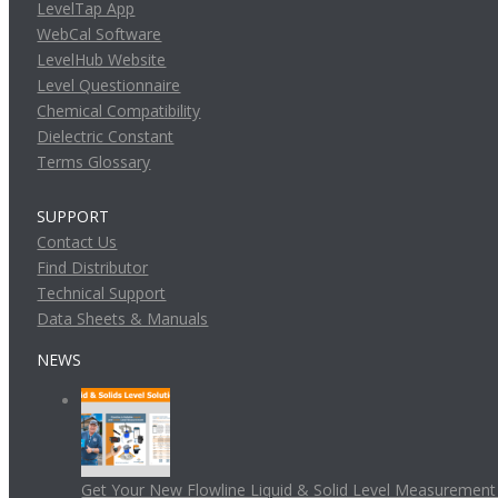
LevelTap App
WebCal Software
LevelHub Website
Level Questionnaire
Chemical Compatibility
Dielectric Constant
Terms Glossary
SUPPORT
Contact Us
Find Distributor
Technical Support
Data Sheets & Manuals
NEWS
Get Your New Flowline Liquid & Solid Level Measuremen