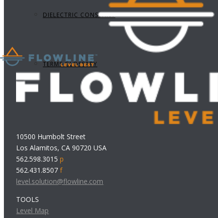
DIELECTRIC CONSTANT
TERMS GLOSSARY
10500 Humbolt Street
Los Alamitos, CA 90720 USA
562.598.3015
p
562.431.8507
f
level.solution@flowline.com
TOOLS
Level Map