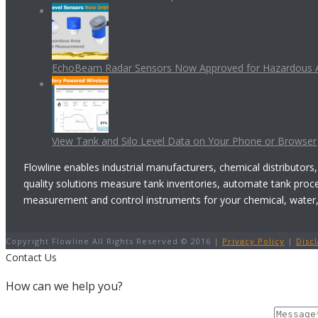
EchoBeam Radar Sensors Now Approved for Hazardous 
View Tank and Silo Level Data on Your Phone or Browser
Flowline enables industrial manufacturers, chemical distributors,
quality solutions measure tank inventories, automate tank proc
measurement and control instruments for your chemical, water, w
Copyright Flowline All Rights Reserved © 2016 |
Privacy Policy
|
Disc
Contact Us
How can we help you?