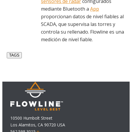
sensores de radar
configurados
mediante Bluetooth a
App
proporcionan datos de nivel fiables al
SCADA, que supervisa las torres y
controla su rellenado. Flowline es una
medición de nivel fiable.
TAGS
10500 Humbolt Street
Los Alamitos, CA 90720 USA
562.598.3015
p