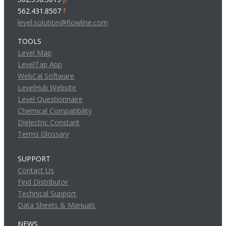
562.431.8507
f
level.solution@flowline.com
TOOLS
Level Map
LevelTap App
WebCal Software
LevelHub Website
Level Questionnaire
Chemical Compatibility
Dielectric Constant
Terms Glossary
SUPPORT
Contact Us
Find Distributor
Technical Support
Data Sheets & Manuals
NEWS