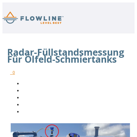
Radar-Füllstandsmessung
Für Ölfeld-Schmiertanks
0