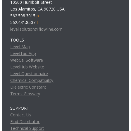
10500 Humbolt Street
Los Alamitos, CA 90720 USA
562.598.3015
p
562.431.8507
f
level.solution@flowline.com
TOOLS
Level Map
LevelTap App
WebCal Software
LevelHub Website
Level Questionnaire
Chemical Compatibility
Dielectric Constant
Terms Glossary
SUPPORT
Contact Us
Find Distributor
Technical Support