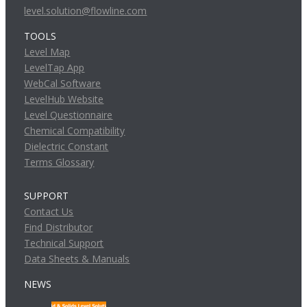
level.solution@flowline.com
TOOLS
Level Map
LevelTap App
WebCal Software
LevelHub Website
Level Questionnaire
Chemical Compatibility
Dielectric Constant
Terms Glossary
SUPPORT
Contact Us
Find Distributor
Technical Support
Data Sheets & Manuals
NEWS