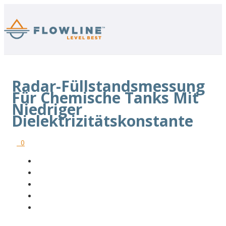
Radar-Füllstandsmessung
Für Chemische Tanks Mit
Niedriger
Dielektrizitätskonstante
0