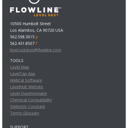
10500 Humbolt Street
Los Alamitos, CA 90720 USA
562.598.3015
p
562.431.8507
f
level.solution@flowline.com
TOOLS
Level Map
LevelTap App
WebCal Software
LevelHub Website
Level Questionnaire
Chemical Compatibility
Dielectric Constant
Terms Glossary
SUPPORT