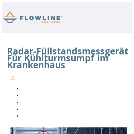
Radar-Füllstandsmessgerät
Für Kühlturmsumpf Im
Krankenhaus
0