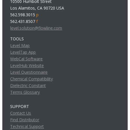
10500 Humbolt Street
Los Alamitos, CA 90720 USA
562.598.3015
p
562.431.8507
f
level.solution@flowline.com
TOOLS
Level Map
LevelTap App
WebCal Software
LevelHub Website
Level Questionnaire
Chemical Compatibility
Dielectric Constant
Terms Glossary
SUPPORT
Contact Us
Find Distributor
Technical Support