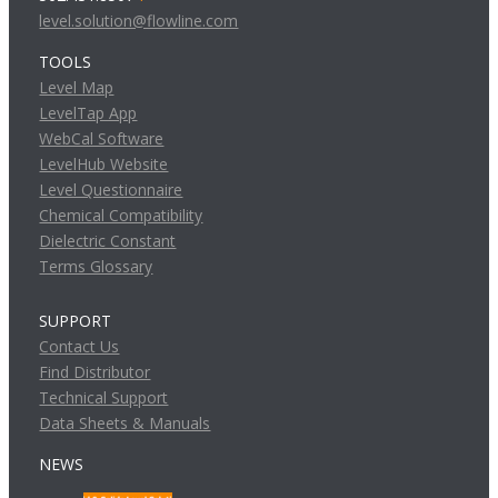
level.solution@flowline.com
TOOLS
Level Map
LevelTap App
WebCal Software
LevelHub Website
Level Questionnaire
Chemical Compatibility
Dielectric Constant
Terms Glossary
SUPPORT
Contact Us
Find Distributor
Technical Support
Data Sheets & Manuals
NEWS