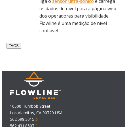
liga o
sensor ultra-sônico
e carrega
os dados de nível para a página web
dos operadores para visibilidade.
Flowline é uma medição de nível
confiável.
TAGS
10500 Humbolt Street
Los Alamitos, CA 90720 USA
562.598.3015
p
562.431.8507
f