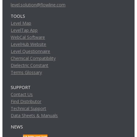
level.solution@flowline.com
TOOLS
Level Map
LevelTap App
WebCal Software
LevelHub Website
Level Questionnaire
Chemical Compatibility
Dielectric Constant
Terms Glossary
SUPPORT
Contact Us
Find Distributor
Technical Support
Data Sheets & Manuals
NEWS