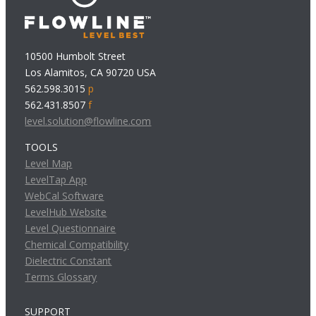
10500 Humbolt Street
Los Alamitos, CA 90720 USA
562.598.3015
p
562.431.8507
f
level.solution@flowline.com
TOOLS
Level Map
LevelTap App
WebCal Software
LevelHub Website
Level Questionnaire
Chemical Compatibility
Dielectric Constant
Terms Glossary
SUPPORT