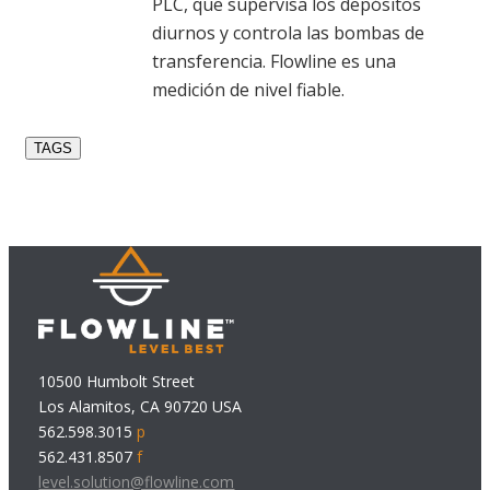
PLC, que supervisa los depósitos
diurnos y controla las bombas de
transferencia. Flowline es una
medición de nivel fiable.
TAGS
10500 Humbolt Street
Los Alamitos, CA 90720 USA
562.598.3015
p
562.431.8507
f
level.solution@flowline.com