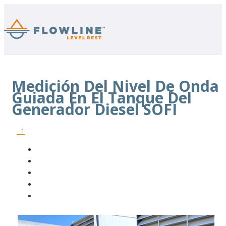
Medición Del Nivel De Onda
Guiada En El Tanque Del
Generador Diesel SOFI
1