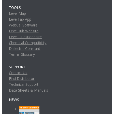
TOOLS
Level Map
LevelTap App
WebCal Software
LevelHub Website
Level Questionnaire
Chemical Compatibility
Dielectric Constant
Terms Glossary
SUPPORT
Contact Us
Find Distributor
Technical Support
Data Sheets & Manuals
NEWS