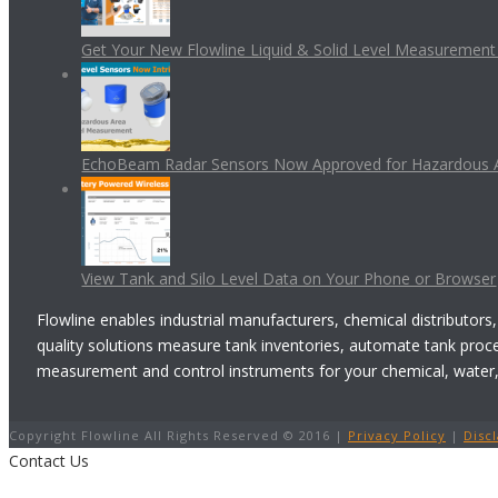
Get Your New Flowline Liquid & Solid Level Measuremen
EchoBeam Radar Sensors Now Approved for Hazardous 
View Tank and Silo Level Data on Your Phone or Browser
Flowline enables industrial manufacturers, chemical distributors,
quality solutions measure tank inventories, automate tank proc
measurement and control instruments for your chemical, water, w
Copyright Flowline All Rights Reserved © 2016 |
Privacy Policy
|
Disc
Contact Us