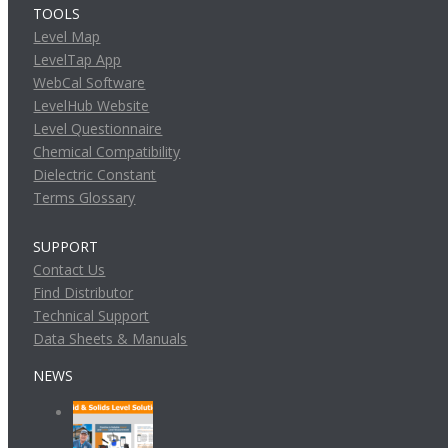
TOOLS
Level Map
LevelTap App
WebCal Software
LevelHub Website
Level Questionnaire
Chemical Compatibility
Dielectric Constant
Terms Glossary
SUPPORT
Contact Us
Find Distributor
Technical Support
Data Sheets & Manuals
NEWS