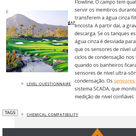
Flowline. O campo tem qua
servir os membros durante
transferem a água cinza f
REQUEST BROCHURE
PROVIDE FEEDBACK
DATA CENTER LEVEL MAP
PARTS & ACCESSORIES
encosta. A partir daí, a gr
descarga. Se os tanques es
água cinza é desviada par
que os sensores de nível u
VIEW BROCHURE
CONTACT US
LEVEL LEARNING
ciclos de condensação nos
quando os banheiros ficar
sensores de nível ultra-sô
condensação. Os
sensores 
LEVEL QUESTIONNAIRE
sistema SCADA, que monito
medição de nível confiável.
TAGS
CHEMICAL COMPATIBILITY