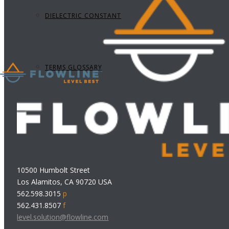
DIELECTRIC CONSTANT
TERMS GLOSSARY
10500 Humbolt Street
Los Alamitos, CA 90720 USA
562.598.3015
p
562.431.8507
f
level.solution@flowline.com