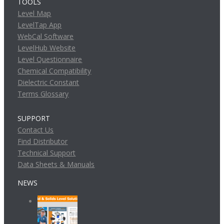
TOOLS
Level Map
LevelTap App
WebCal Software
LevelHub Website
Level Questionnaire
Chemical Compatibility
Dielectric Constant
Terms Glossary
SUPPORT
Contact Us
Find Distributor
Technical Support
Data Sheets & Manuals
NEWS