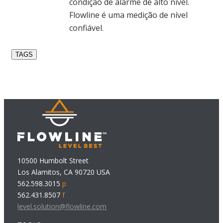
condição de alarme de alto nível.
Flowline é uma medição de nível
confiável.
TAGS
10500 Humbolt Street
Los Alamitos, CA 90720 USA
562.598.3015
p
562.431.8507
f
level.solution@flowline.com