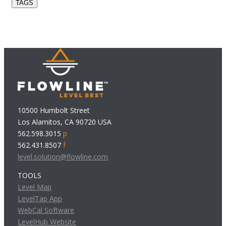
TAGS
10500 Humbolt Street
Los Alamitos, CA 90720 USA
562.598.3015
p
562.431.8507
f
level.solution@flowline.com
TOOLS
Level Map
LevelTap App
WebCal Software
LevelHub Website