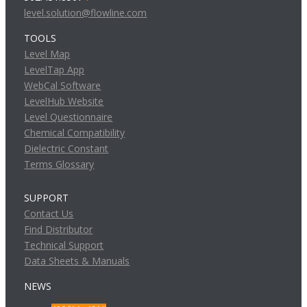
level.solution@flowline.com
TOOLS
Level Map
LevelTap App
WebCal Software
LevelHub Website
Level Questionnaire
Chemical Compatibility
Dielectric Constant
Terms Glossary
SUPPORT
Contact Us
Find Distributor
Technical Support
Data Sheets & Manuals
NEWS