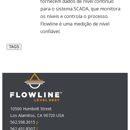
fornecem dados de nível contínuo
para o sistema SCADA, que monitora
os níveis e controla o processo.
Flowline é uma medição de nível
confiável.
TAGS
10500 Humbolt Street
Los Alamitos, CA 90720 USA
562.598.3015
p
562.431.8507
f