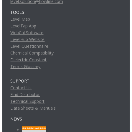
level.solution@flowline.com
TOOLS
Level Map
LevelTap App
WebCal Software
LevelHub Website
Level Questionnaire
Chemical Compatibility
Dielectric Constant
Terms Glossary
SUPPORT
Contact Us
Find Distributor
Technical Support
Data Sheets & Manuals
NEWS