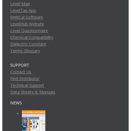
Level Map
LevelTap App
WebCal Software
LevelHub Website
Level Questionnaire
Chemical Compatibility
Dielectric Constant
Terms Glossary
SUPPORT
Contact Us
Find Distributor
Technical Support
Data Sheets & Manuals
NEWS