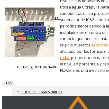
nivel de sus depósitos de 
utiliza agua ultrapura par
compuestos de su proceso d
REQUEST BROCHURE
PROVIDE FEEDBACK
DATA CENTER LEVEL MAP
PARTS & ACCESSORIES
supervisor de IC&E detectó
periódicamente debido a la
instalados en el centro de 
contacto que pudiera insta
VIEW BROCHURE
CONTACT US
LEVEL LEARNING
sugirió nuestros
sensores 
afectada por las formas o 
radar
proporcionan datos de
el nivel en porcentaje y rep
LEVEL QUESTIONNAIRE
Flowline es una medición de 
TAGS
CHEMICAL COMPATIBILITY