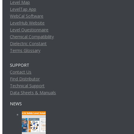
Level Map
LevelTap App
WebCal Software
LevelHub Website
Level Questionnaire
Chemical Compatibility
Dielectric Constant
Terms Glossary
SUPPORT
Contact Us
Find Distributor
Technical Support
Data Sheets & Manuals
NEWS