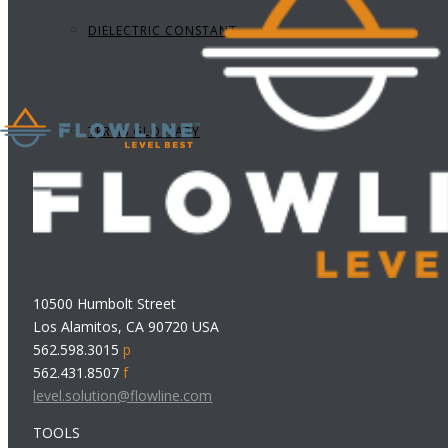
DIELECTRIC CONSTANT
TERMS GLOSSARY
10500 Humbolt Street
Los Alamitos, CA 90720 USA
562.598.3015
p
562.431.8507
f
level.solution@flowline.com
TOOLS