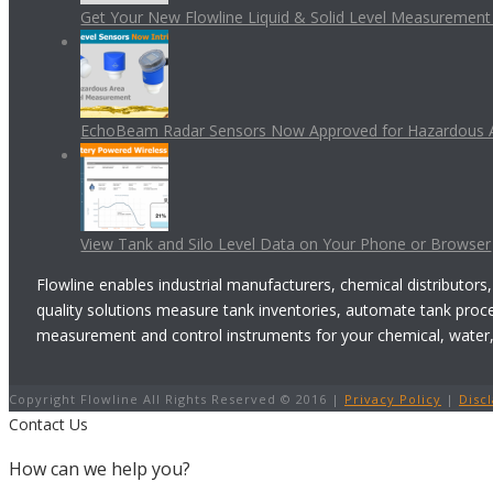
Get Your New Flowline Liquid & Solid Level Measuremen
EchoBeam Radar Sensors Now Approved for Hazardous 
View Tank and Silo Level Data on Your Phone or Browser
Flowline enables industrial manufacturers, chemical distributors,
quality solutions measure tank inventories, automate tank proc
measurement and control instruments for your chemical, water, w
Copyright Flowline All Rights Reserved © 2016 |
Privacy Policy
|
Disc
Contact Us
How can we help you?