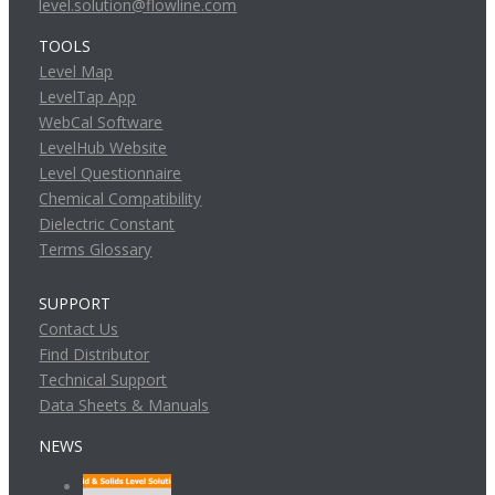
level.solution@flowline.com
TOOLS
Level Map
LevelTap App
WebCal Software
LevelHub Website
Level Questionnaire
Chemical Compatibility
Dielectric Constant
Terms Glossary
SUPPORT
Contact Us
Find Distributor
Technical Support
Data Sheets & Manuals
NEWS