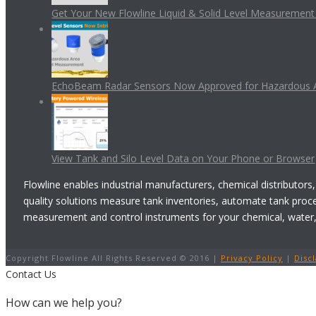
Get Your New Flowline Liquid & Solid Level Measuremen
EchoBeam Radar Sensors Now Approved for Hazardous 
View Tank and Silo Level Data on Your Phone or Browser
Flowline enables industrial manufacturers, chemical distributors,
quality solutions measure tank inventories, automate tank proc
measurement and control instruments for your chemical, water, w
Copyright Flowline All Rights Reserved © 2016 |
Privacy Policy
|
Disc
Contact Us
How can we help you?