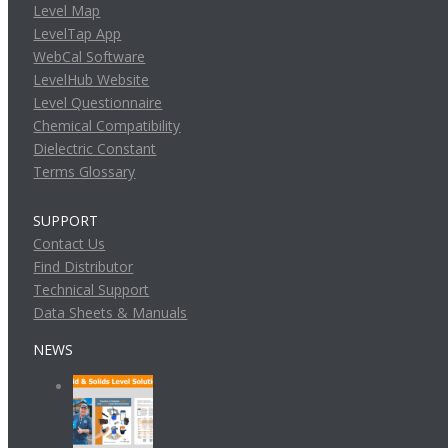
Level Map
LevelTap App
WebCal Software
LevelHub Website
Level Questionnaire
Chemical Compatibility
Dielectric Constant
Terms Glossary
SUPPORT
Contact Us
Find Distributor
Technical Support
Data Sheets & Manuals
NEWS