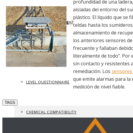
profundidad de una ladera,
aisladas del entorno del s
plástico. El líquido que se 
REQUEST BROCHURE
PROVIDE FEEDBACK
DATA CENTER LEVEL MAP
PARTS & ACCESSORIES
celdas hasta los sumideros
almacenamiento de recupera
los anteriores sensores de
frecuente y fallaban debido
VIEW BROCHURE
CONTACT US
LEVEL LEARNING
literalmente de todo”. Por
sin contacto y resistentes 
remediación. Los
sensores 
que emite alarmas para la 
LEVEL QUESTIONNAIRE
medición de nivel fiable.
TAGS
CHEMICAL COMPATIBILITY