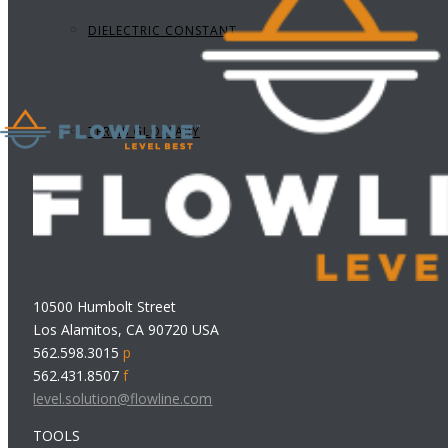
DIELECTRIC CONSTANT
TERMS GLOSSARY
10500 Humbolt Street
Los Alamitos, CA 90720 USA
562.598.3015
p
562.431.8507
f
level.solution@flowline.com
TOOLS